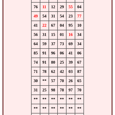
76
11
12
29
55
04
49
54
31
54
23
77
41
22
67
04
95
10
56
31
15
01
16
34
64
59
37
73
69
34
85
91
96
06
41
06
74
91
80
25
39
67
71
78
62
42
03
87
30
**
57
70
26
65
31
25
98
78
97
70
**
**
**
**
**
**
**
**
**
**
**
**