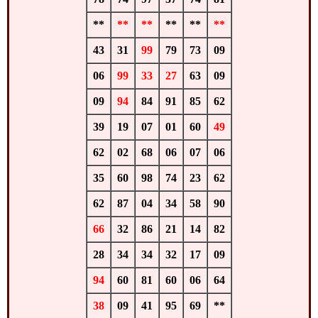
**
**
**
**
**
**
43
31
99
79
73
09
06
99
33
27
63
09
09
94
84
91
85
62
39
19
07
01
60
49
62
02
68
06
07
06
35
60
98
74
23
62
62
87
04
34
58
90
66
32
86
21
14
82
28
34
34
32
17
09
94
60
81
60
06
64
38
09
41
95
69
**