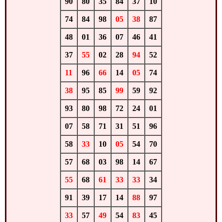
90
80
35
84
37
10
74
84
98
05
38
87
48
01
36
07
46
41
37
55
02
28
94
52
11
96
66
14
05
74
38
95
85
99
59
92
93
80
98
72
24
01
07
58
71
31
51
96
58
33
10
05
54
70
57
68
03
98
14
67
55
68
61
33
33
34
91
39
17
14
88
97
33
57
49
54
83
45