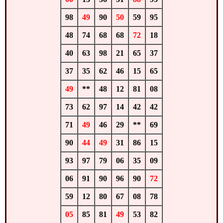
98
49
90
50
59
95
48
74
68
68
72
18
40
63
98
21
65
37
37
35
62
46
15
65
49
**
48
12
81
08
73
62
97
14
42
42
71
49
46
29
**
69
90
44
49
31
86
15
93
97
79
06
35
09
06
91
90
96
90
72
59
12
80
67
08
78
05
85
81
49
53
82