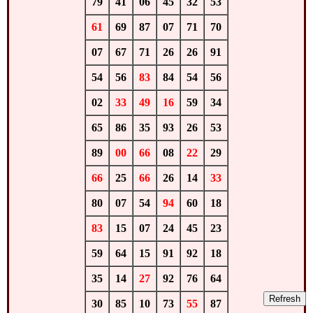
79
41
06
45
32
53
61
69
87
07
71
70
07
67
71
26
26
91
54
56
83
84
54
56
02
33
49
16
59
34
65
86
35
93
26
53
89
00
66
08
22
29
66
25
66
26
14
33
80
07
54
94
60
18
83
15
07
24
45
23
59
64
15
91
92
18
35
14
27
92
76
64
Refresh
30
85
10
73
55
87