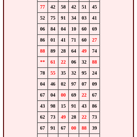
77
42
58
42
51
45
52
75
91
34
03
41
06
84
04
10
60
69
86
01
41
71
60
27
88
89
28
64
49
74
**
61
22
06
32
88
78
55
35
32
95
24
04
46
02
97
07
09
67
04
00
69
22
67
43
98
15
91
43
86
62
73
49
28
22
73
67
91
67
00
88
39