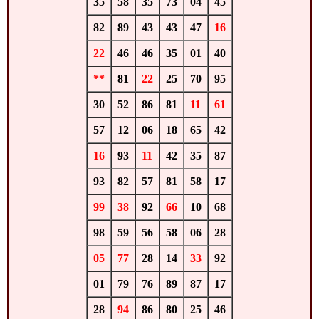
35
58
35
73
04
45
82
89
43
43
47
16
22
46
46
35
01
40
**
81
22
25
70
95
30
52
86
81
11
61
57
12
06
18
65
42
16
93
11
42
35
87
93
82
57
81
58
17
99
38
92
66
10
68
98
59
56
58
06
28
05
77
28
14
33
92
01
79
76
89
87
17
28
94
86
80
25
46