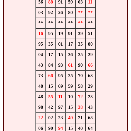
56
88
91
59
03
11
03
92
26
80
**
**
**
**
**
**
**
**
16
95
19
91
39
51
95
35
01
17
35
80
04
17
15
36
25
29
43
84
93
61
90
66
73
66
95
25
70
68
48
15
69
59
58
29
48
55
11
10
72
23
98
42
97
15
38
43
22
02
23
49
21
68
06
90
94
15
40
64