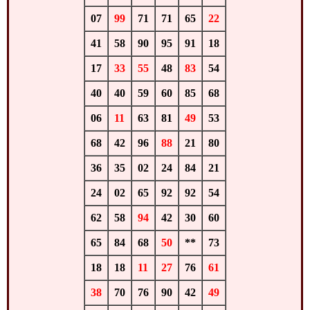
07
99
71
71
65
22
41
58
90
95
91
18
17
33
55
48
83
54
40
40
59
60
85
68
06
11
63
81
49
53
68
42
96
88
21
80
36
35
02
24
84
21
24
02
65
92
92
54
62
58
94
42
30
60
65
84
68
50
**
73
18
18
11
27
76
61
38
70
76
90
42
49