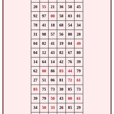
20
55
21
36
58
45
92
97
00
58
03
01
78
41
18
68
54
34
31
98
57
56
80
28
04
02
41
19
04
49
04
12
43
82
67
80
14
64
14
42
76
39
62
00
86
83
44
79
27
51
06
81
72
61
83
75
73
30
85
73
39
79
50
43
00
61
34
50
33
26
85
29