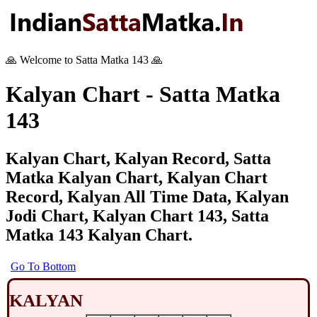
🙏 Welcome to Satta Matka 143 🙏
Kalyan Chart - Satta Matka
143
Kalyan Chart, Kalyan Record, Satta
Matka Kalyan Chart, Kalyan Chart
Record, Kalyan All Time Data, Kalyan
Jodi Chart, Kalyan Chart 143, Satta
Matka 143 Kalyan Chart.
Go To Bottom
KALYAN