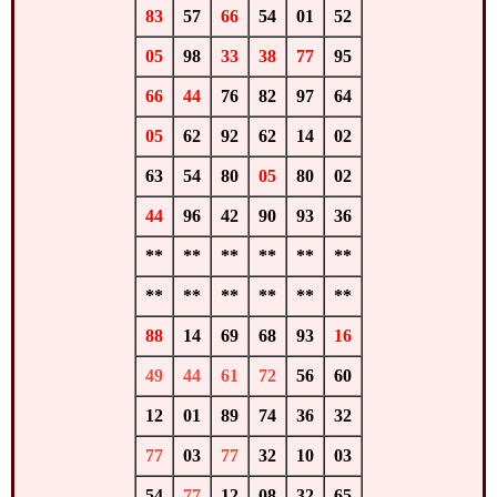
83
57
66
54
01
52
05
98
33
38
77
95
66
44
76
82
97
64
05
62
92
62
14
02
63
54
80
05
80
02
44
96
42
90
93
36
**
**
**
**
**
**
**
**
**
**
**
**
88
14
69
68
93
16
49
44
61
72
56
60
12
01
89
74
36
32
77
03
77
32
10
03
54
77
12
08
32
65