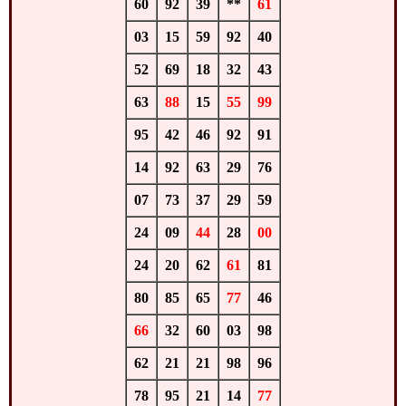
60
92
39
**
61
03
15
59
92
40
52
69
18
32
43
63
88
15
55
99
95
42
46
92
91
14
92
63
29
76
07
73
37
29
59
24
09
44
28
00
24
20
62
61
81
80
85
65
77
46
66
32
60
03
98
62
21
21
98
96
78
95
21
14
77