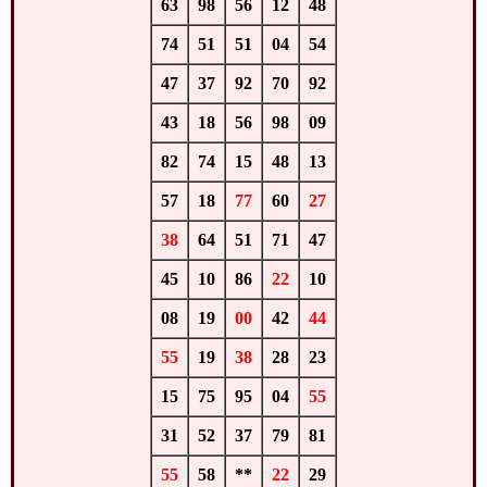
63
98
56
12
48
74
51
51
04
54
47
37
92
70
92
43
18
56
98
09
82
74
15
48
13
57
18
77
60
27
38
64
51
71
47
45
10
86
22
10
08
19
00
42
44
55
19
38
28
23
15
75
95
04
55
31
52
37
79
81
55
58
**
22
29