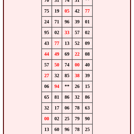
70
31
74
31
**
75
19
05
42
77
24
71
96
39
01
95
02
33
57
02
43
77
13
52
09
44
49
69
22
08
57
50
74
00
40
27
32
85
38
39
06
94
**
26
15
65
81
86
32
86
32
17
06
78
63
00
02
25
79
90
13
60
96
78
25