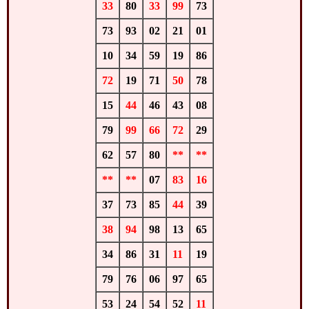
33
80
33
99
73
73
93
02
21
01
10
34
59
19
86
72
19
71
50
78
15
44
46
43
08
79
99
66
72
29
62
57
80
**
**
**
**
07
83
16
37
73
85
44
39
38
94
98
13
65
34
86
31
11
19
79
76
06
97
65
53
24
54
52
11