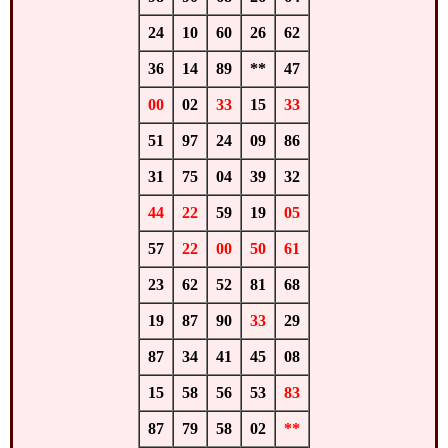
24
10
60
26
62
36
14
89
**
47
00
02
33
15
33
51
97
24
09
86
31
75
04
39
32
44
22
59
19
05
57
22
00
50
61
23
62
52
81
68
19
87
90
33
29
87
34
41
45
08
15
58
56
53
83
87
79
58
02
**