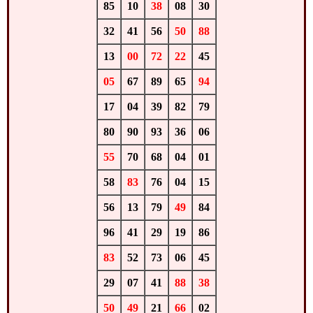
85
10
38
08
30
32
41
56
50
88
13
00
72
22
45
05
67
89
65
94
17
04
39
82
79
80
90
93
36
06
55
70
68
04
01
58
83
76
04
15
56
13
79
49
84
96
41
29
19
86
83
52
73
06
45
29
07
41
88
38
50
49
21
66
02