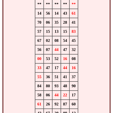
**
**
**
**
**
14
56
14
43
61
70
06
35
28
41
57
15
13
15
83
67
02
08
54
45
56
07
44
47
32
00
53
52
16
08
33
47
17
44
16
55
36
51
41
37
84
80
93
48
90
58
06
44
22
17
61
26
92
87
60