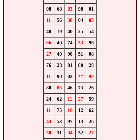
08
68
83
98
01
11
56
38
04
83
48
19
40
25
54
66
40
74
33
96
27
40
98
51
08
76
28
81
80
28
11
90
02
**
99
80
83
46
73
26
24
62
11
27
59
11
75
16
12
62
44
53
97
13
26
50
31
94
32
27