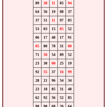
89
38
11
85
94
64
56
19
08
37
37
51
11
97
85
53
03
15
05
52
06
17
40
17
91
05
80
78
31
00
71
50
54
89
52
23
30
00
25
19
92
55
37
16
99
28
21
96
54
34
23
18
85
31
48
62
92
56
52
85
98
90
68
26
64