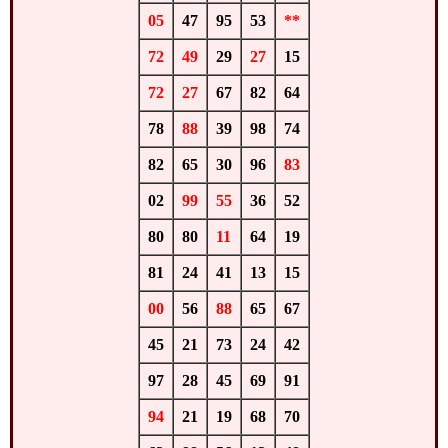
05
47
95
53
**
72
49
29
27
15
72
27
67
82
64
78
88
39
98
74
82
65
30
96
83
02
99
55
36
52
80
80
11
64
19
81
24
41
13
15
00
56
88
65
67
45
21
73
24
42
97
28
45
69
91
94
21
19
68
70