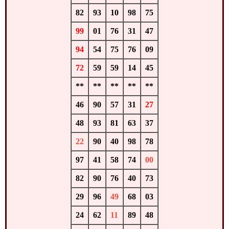
82
93
10
98
75
99
01
76
31
47
94
54
75
76
09
72
59
59
14
45
**
**
**
**
**
46
90
57
31
27
48
93
81
63
37
22
90
40
98
78
97
41
58
74
00
82
90
76
40
73
29
96
49
68
03
24
62
11
89
48