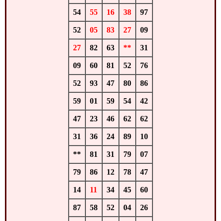
54
55
16
38
97
52
05
83
27
09
27
82
63
**
31
09
60
81
52
76
52
93
47
80
86
59
01
59
54
42
47
23
46
62
62
31
36
24
89
10
**
81
31
79
07
79
86
12
78
47
14
11
34
45
60
87
58
52
04
26