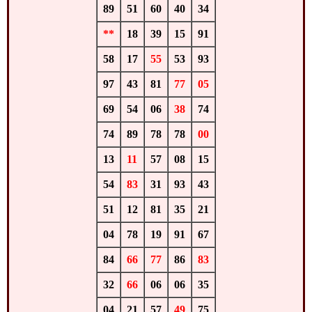
89
51
60
40
34
**
18
39
15
91
58
17
55
53
93
97
43
81
77
05
69
54
06
38
74
74
89
78
78
00
13
11
57
08
15
54
83
31
93
43
51
12
81
35
21
04
78
19
91
67
84
66
77
86
83
32
66
06
06
35
04
21
57
49
75