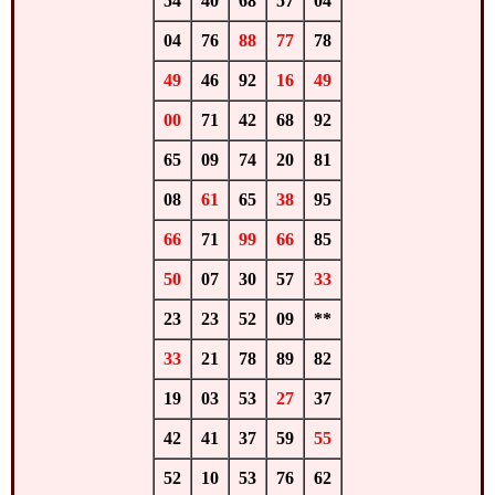
54
40
68
57
04
04
76
88
77
78
49
46
92
16
49
00
71
42
68
92
65
09
74
20
81
08
61
65
38
95
66
71
99
66
85
50
07
30
57
33
23
23
52
09
**
33
21
78
89
82
19
03
53
27
37
42
41
37
59
55
52
10
53
76
62