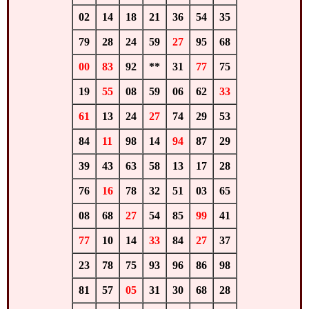
02
14
18
21
36
54
35
79
28
24
59
27
95
68
00
83
92
**
31
77
75
19
55
08
59
06
62
33
61
13
24
27
74
29
53
84
11
98
14
94
87
29
39
43
63
58
13
17
28
76
16
78
32
51
03
65
08
68
27
54
85
99
41
77
10
14
33
84
27
37
23
78
75
93
96
86
98
81
57
05
31
30
68
28