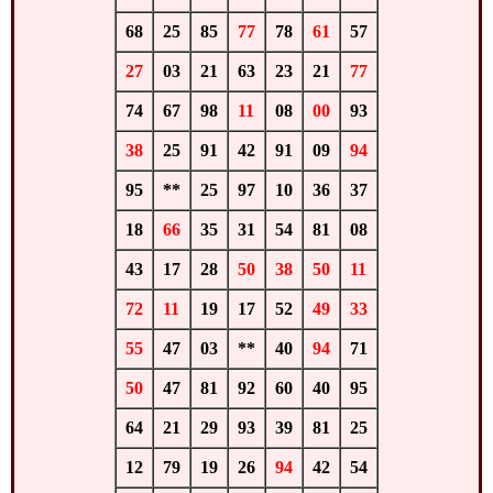
68
25
85
77
78
61
57
27
03
21
63
23
21
77
74
67
98
11
08
00
93
38
25
91
42
91
09
94
95
**
25
97
10
36
37
18
66
35
31
54
81
08
43
17
28
50
38
50
11
72
11
19
17
52
49
33
55
47
03
**
40
94
71
50
47
81
92
60
40
95
64
21
29
93
39
81
25
12
79
19
26
94
42
54