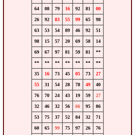
64
08
79
16
92
81
00
26
92
83
55
99
65
98
63
53
54
89
46
92
51
98
15
57
20
69
58
14
69
67
97
81
59
81
**
**
**
**
**
**
**
**
35
16
73
45
05
73
27
55
31
54
28
78
49
40
76
70
24
43
19
59
27
32
46
32
56
66
95
86
53
75
37
52
84
32
71
60
65
99
75
97
26
76