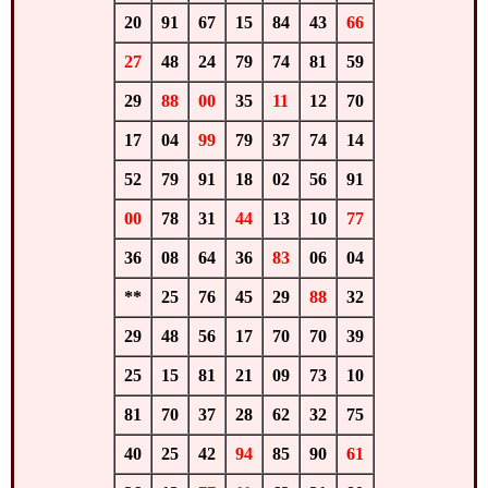
20
91
67
15
84
43
66
27
48
24
79
74
81
59
29
88
00
35
11
12
70
17
04
99
79
37
74
14
52
79
91
18
02
56
91
00
78
31
44
13
10
77
36
08
64
36
83
06
04
**
25
76
45
29
88
32
29
48
56
17
70
70
39
25
15
81
21
09
73
10
81
70
37
28
62
32
75
40
25
42
94
85
90
61