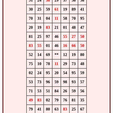
51
24
38
29
37
58
58
30
25
59
61
19
89
41
70
31
04
11
58
70
95
20
19
83
21
01
48
47
81
25
97
46
55
27
50
83
55
01
46
16
66
50
52
14
69
**
12
19
80
75
10
78
11
29
73
48
02
24
95
20
54
95
59
53
73
96
59
98
93
57
71
53
51
84
26
59
56
49
83
02
79
76
81
35
79
41
80
63
83
25
67