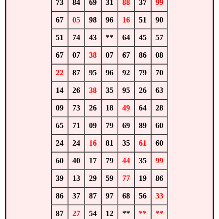
73
84
69
31
88
37
99
67
05
98
96
16
51
90
51
74
43
**
64
45
57
67
07
38
07
67
86
08
22
87
95
96
92
79
70
14
26
38
35
95
26
63
09
73
26
18
49
64
28
65
71
09
79
69
89
60
24
24
16
81
35
61
60
60
40
17
79
44
35
99
39
13
29
59
77
19
86
86
37
87
97
68
56
33
87
27
54
12
**
**
**