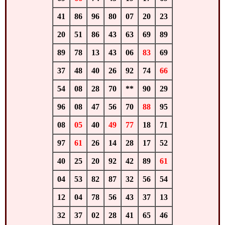
41
86
96
80
07
20
23
20
51
86
43
63
69
89
89
78
13
43
06
83
69
37
48
40
26
92
74
66
54
08
28
70
**
90
29
96
08
47
56
70
88
95
08
05
40
49
77
18
71
97
61
26
14
28
17
52
40
25
20
92
42
89
61
04
53
82
87
32
56
54
12
04
78
56
43
37
13
32
37
02
28
41
65
46