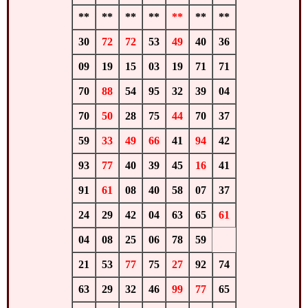
**
**
**
**
**
**
**
30
72
72
53
49
40
36
09
19
15
03
19
71
71
70
88
54
95
32
39
04
70
50
28
75
44
70
37
59
33
49
66
41
94
42
93
77
40
39
45
16
41
91
61
08
40
58
07
37
24
29
42
04
63
65
61
04
08
25
06
78
59
21
53
77
75
27
92
74
63
29
32
46
99
77
65