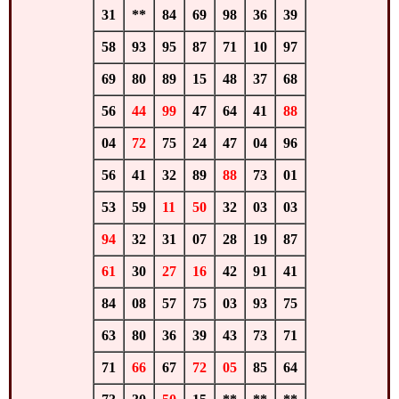
31
**
84
69
98
36
39
58
93
95
87
71
10
97
69
80
89
15
48
37
68
56
44
99
47
64
41
88
04
72
75
24
47
04
96
56
41
32
89
88
73
01
53
59
11
50
32
03
03
94
32
31
07
28
19
87
61
30
27
16
42
91
41
84
08
57
75
03
93
75
63
80
36
39
43
73
71
71
66
67
72
05
85
64