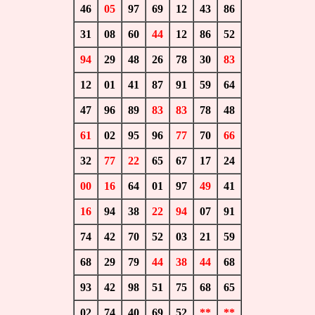
46
05
97
69
12
43
86
31
08
60
44
12
86
52
94
29
48
26
78
30
83
12
01
41
87
91
59
64
47
96
89
83
83
78
48
61
02
95
96
77
70
66
32
77
22
65
67
17
24
00
16
64
01
97
49
41
16
94
38
22
94
07
91
74
42
70
52
03
21
59
68
29
79
44
38
44
68
93
42
98
51
75
68
65
02
74
40
69
52
**
**