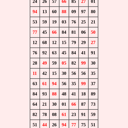
24
26
57
66
85
27
01
94
13
60
88
09
97
80
53
59
19
03
76
25
21
77
45
66
84
81
06
50
12
68
12
15
79
29
27
76
92
63
45
84
41
91
28
49
59
05
82
99
30
11
42
15
30
56
56
35
63
61
94
56
35
99
37
84
93
88
48
41
18
89
64
21
30
01
66
87
73
82
78
08
61
23
91
59
51
44
26
94
77
75
51