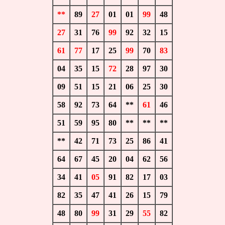
**
89
27
01
01
99
48
27
31
76
99
92
32
15
61
77
17
25
99
70
83
04
35
15
72
28
97
30
09
51
15
21
06
25
30
58
92
73
64
**
61
46
51
59
95
80
**
**
**
**
42
71
73
25
86
41
64
67
45
20
04
62
56
34
41
05
91
82
17
03
82
35
47
41
26
15
79
48
80
99
31
29
55
82