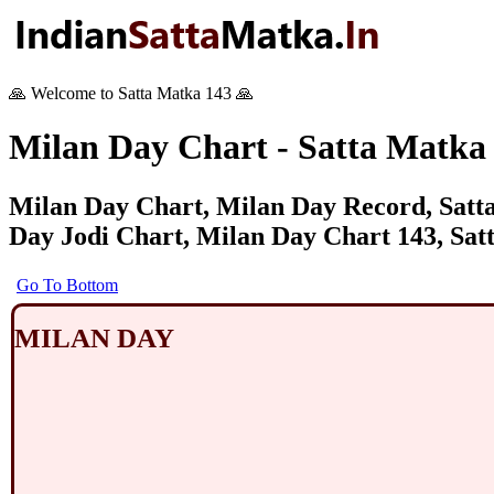
🙏 Welcome to Satta Matka 143 🙏
Milan Day Chart - Satta Matka
Milan Day Chart, Milan Day Record, Satt
Day Jodi Chart, Milan Day Chart 143, Sat
Go To Bottom
MILAN DAY