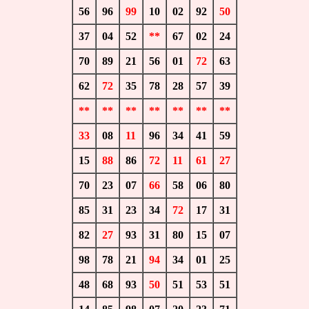
56
96
99
10
02
92
50
37
04
52
**
67
02
24
70
89
21
56
01
72
63
62
72
35
78
28
57
39
**
**
**
**
**
**
**
33
08
11
96
34
41
59
15
88
86
72
11
61
27
70
23
07
66
58
06
80
85
31
23
34
72
17
31
82
27
93
31
80
15
07
98
78
21
94
34
01
25
48
68
93
50
51
53
51